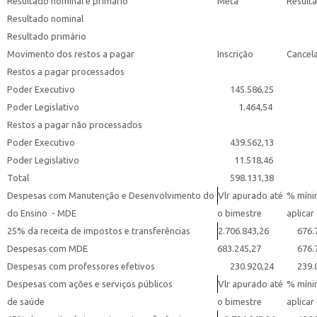
Resultado nominal e primário
Meta
Result
Resultado nominal
Resultado primário
Movimento dos restos a pagar
Inscrição
Cancel
Restos a pagar processados
Poder Executivo
145.586,25
Poder Legislativo
1.464,54
Restos a pagar não processados
Poder Executivo
439.562,13
Poder Legislativo
11.518,46
Total
598.131,38
Despesas com Manutenção e Desenvolvimento do
Vlr apurado até
% míni
do Ensino - MDE
o bimestre
aplicar
25% da receita de impostos e transferências
2.706.843,26
676.7
Despesas com MDE
683.245,27
676.7
Despesas com professores efetivos
230.920,24
239.0
Despesas com ações e serviços públicos
Vlr apurado até
% míni
de saúde
o bimestre
aplicar