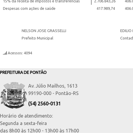
15% da receita de impostos e transferências
2.706.843,26
406.0
Despesas com ações de saúde
417.989,74
406.0
NELSON JOSE GRASSELLI
EDILIO
Prefeito Municipal
Contad
Acessos: 4094
PREFEITURA DE PONTÃO
Av. Júlio Mailhos, 1613
99190-000 - Pontão-RS
(54) 2560-0131
Horário de atendimento:
Segunda a sexta-feira
das 8h00 às 12h00 - 13h00 às 17h00