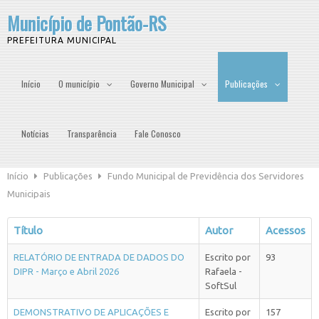
Município de Pontão-RS
PREFEITURA MUNICIPAL
Início
O município
Governo Municipal
Publicações
Notícias
Transparência
Fale Conosco
Início
Publicações
Fundo Municipal de Previdência dos Servidores
Municipais
Título
Autor
Acessos
RELATÓRIO DE ENTRADA DE DADOS DO
Escrito por
93
DIPR - Março e Abril 2026
Rafaela -
SoftSul
DEMONSTRATIVO DE APLICAÇÕES E
Escrito por
157