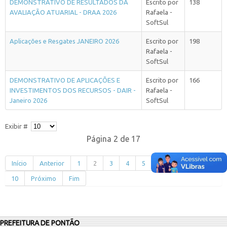
DEMONSTRATIVO DE RESULTADOS DA
Escrito por
138
AVALIAÇÃO ATUARIAL - DRAA 2026
Rafaela -
SoftSul
Aplicações e Resgates JANEIRO 2026
Escrito por
198
Rafaela -
SoftSul
DEMONSTRATIVO DE APLICAÇÕES E
Escrito por
166
INVESTIMENTOS DOS RECURSOS - DAIR -
Rafaela -
Janeiro 2026
SoftSul
Exibir #
Página 2 de 17
Início
Anterior
1
2
3
4
5
6
7
8
9
10
Próximo
Fim
PREFEITURA DE PONTÃO