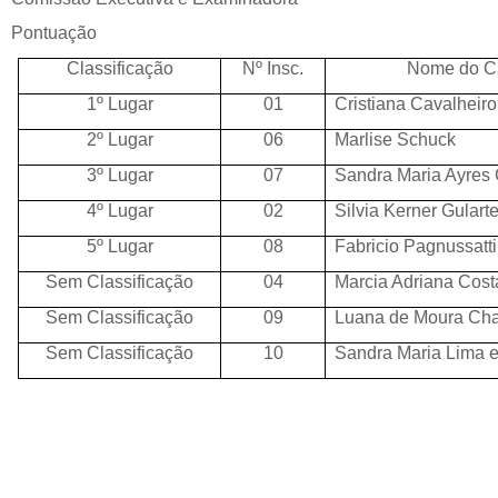
Pontuação
Classificação
Nº Insc.
Nome do C
1º Lugar
01
Cristiana Cavalheiro
2º Lugar
06
Marlise Schuck
3º Lugar
07
Sandra Maria Ayres
4º Lugar
02
Silvia Kerner Gulart
5º Lugar
08
Fabricio Pagnussatti
Sem Classificação
04
Marcia Adriana Cos
Sem Classificação
09
Luana de Moura Ch
Sem Classificação
10
Sandra Maria Lima e 