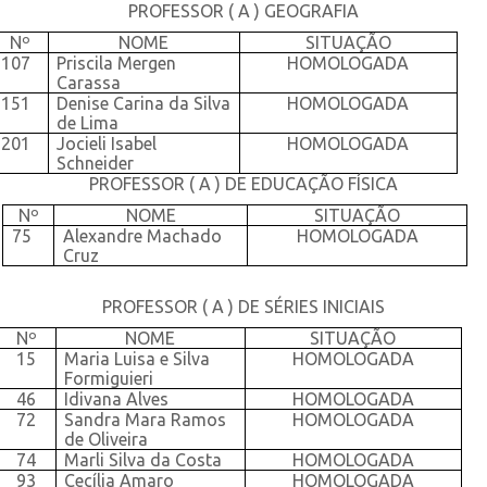
PROFESSOR ( A ) GEOGRAFIA
Nº
NOME
SITUAÇÃO
107
Priscila Mergen
HOMOLOGADA
Carassa
151
Denise Carina da Silva
HOMOLOGADA
de Lima
201
Jocieli Isabel
HOMOLOGADA
Schneider
PROFESSOR ( A ) DE EDUCAÇÃO FÍSICA
Nº
NOME
SITUAÇÃO
75
Alexandre Machado
HOMOLOGADA
Cruz
PROFESSOR ( A ) DE SÉRIES INICIAIS
Nº
NOME
SITUAÇÃO
15
Maria Luisa e Silva
HOMOLOGADA
Formiguieri
46
Idivana Alves
HOMOLOGADA
72
Sandra Mara Ramos
HOMOLOGADA
de Oliveira
74
Marli Silva da Costa
HOMOLOGADA
93
Cecília Amaro
HOMOLOGADA