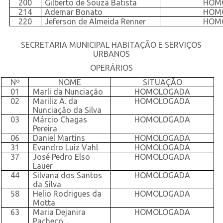
200
Gilberto de Souza Batista
HOM
214
Ademar Bonato
HOM
220
Jeferson de Almeida Renner
HOM
SECRETARIA MUNICIPAL HABITAÇÃO E SERVIÇOS
URBANOS
OPERÁRIOS
Nº
NOME
SITUAÇÃO
01
Marli da Nunciação
HOMOLOGADA
02
Mariliz A. da
HOMOLOGADA
Nunciação da Silva
03
Márcio Chagas
HOMOLOGADA
Pereira
06
Daniel Martins
HOMOLOGADA
31
Evandro Luiz Vahl
HOMOLOGADA
37
José Pedro Elso
HOMOLOGADA
Lauer
44
Silvana dos Santos
HOMOLOGADA
da Silva
58
Helio Rodrigues da
HOMOLOGADA
Motta
63
Maria Dejanira
HOMOLOGADA
Pacheco