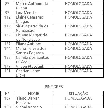
87
Marco Antônio da
HOMOLOGADA
Cunha
97
Luiz Mendes
HOMOLOGADA
112
Elaine Camargo
HOMOLOGADA
Chagas
119
Sirlei Aparecida da
HOMOLOGADA
Nunciação
122
Lisiane Margarida
HOMOLOGADA
da Nunciação
127
Eliane Antunes
HOMOLOGADA
144
Maria Tereza dos
HOMOLOGADA
Santos Fogassa
165
Camila dos Santos
HOMOLOGADA
de Assis
179
Vilson Placotnik
HOMOLOGADA
181
Cristian Lopes
HOMOLOGADA
Dickel
PINTORES
Nº
NOME
SITUAÇÃO
137
Tiago Dalvan
HOMOLOGADA
Pinheiro
160
Sidnei Antonio
HOMOLOGADA