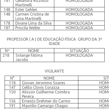
141
Geliandra Rizzotto
HOMOLOGADA
Martinelli
148
Ester Gehlen
HOMOLOGADA
148
Carmen Cristina de
HOMOLOGADA
Lima Martinelli
178
Divane Lima da Silva
HOMOLOGADA
187
Priscila Welter
HOMOLOGADA
PROFESSOR ( A ) DE EDUCAÇÃO FÍSICA GRUPO DA 3ª
IDADE
Nº
NOME
SITUAÇÃO
218
Solange Fátima
HOMOLOGADA
Jacobs
VIGILANTE
N°
NOME
SI
118
Giovan Jeronimo Soares
HOM
147
Celito Clovis Corazza
HOM
150
Alisson Guilherme Coimbra
HOM
Pereira
156
Ernesto Drehmer do Carmo
HOM
191
Maurilio Camargo Chagas
HOM