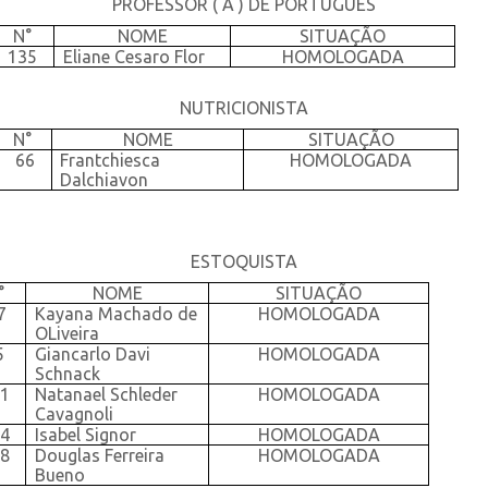
PROFESSOR ( A ) DE PORTUGUÊS
N°
NOME
SITUAÇÃO
135
Eliane Cesaro Flor
HOMOLOGADA
NUTRICIONISTA
N°
NOME
SITUAÇÃO
66
Frantchiesca
HOMOLOGADA
Dalchiavon
ESTOQUISTA
°
NOME
SITUAÇÃO
7
Kayana Machado de
HOMOLOGADA
OLiveira
5
Giancarlo Davi
HOMOLOGADA
Schnack
1
Natanael Schleder
HOMOLOGADA
Cavagnoli
4
Isabel Signor
HOMOLOGADA
8
Douglas Ferreira
HOMOLOGADA
Bueno