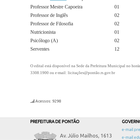
Professor Mestre Capoeira
01
Professor de Inglês
02
Professor de Filosofia
02
Nutricionista
01
Psicólogo (A)
02
Serventes
12
O edital está disponível na Sede da Prefeitura Municipal no horár
3308.1900 ou e-mail: licitações@pontão.rs.gov.br
Acessos: 9298
PREFEITURA DE PONTÃO
GOVERNO
e-mail pre
Av. Júlio Mailhos, 1613
e-mail ed