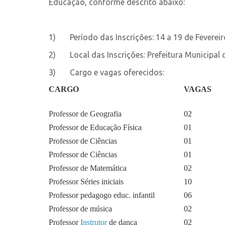
Educação, conforme descrito abaixo:
1) Período das Inscrições: 14 a 19 de Fevereiro
2) Local das Inscrições: Prefeitura Municipal d
3) Cargo e vagas oferecidos:
CARGO
VAGAS
Professor de Geografia
02
Professor de Educação Física
01
Professor de Ciências
01
Professor de Ciências
01
Professor de Matemática
02
Professor Séries iniciais
10
Professor pedagogo educ. infantil
06
Professor de música
02
Professor
Instrutor
de dança
02