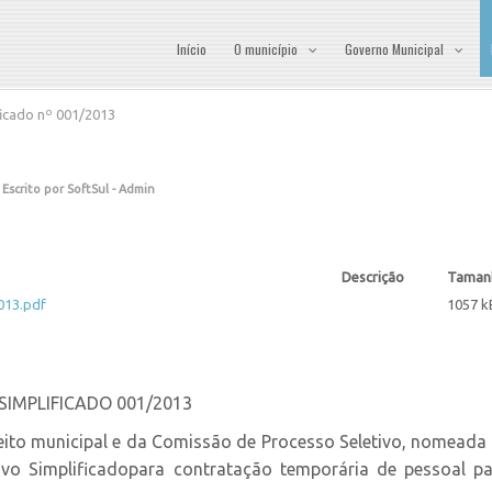
Início
O município
Governo Municipal
ficado nº 001/2013
Escrito por SoftSul - Admin
Descrição
Taman
013.pdf
1057 k
IMPLIFICADO 001/2013
eito municipal e da Comissão de Processo Seletivo, nomeada 
etivo Simplificadopara contratação temporária de pessoal 