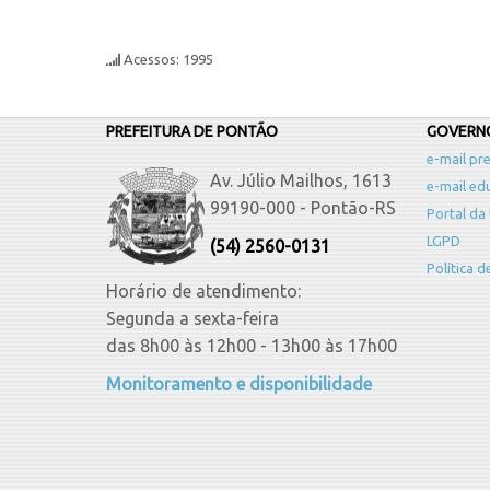
Acessos: 1995
PREFEITURA DE PONTÃO
GOVERNO
e-mail pre
Av. Júlio Mailhos, 1613
e-mail ed
99190-000 - Pontão-RS
Portal da
LGPD
(54) 2560-0131
Política 
Horário de atendimento:
Segunda a sexta-feira
das 8h00 às 12h00 - 13h00 às 17h00
Monitoramento e disponibilidade