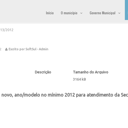
Início
O município
Governo Municipal
013/2012
2
Escrito por SoftSul - Admin
Descrição
Tamanho do Arquivo
3164 kB
, novo, ano/modelo no mínimo 2012 para atendimento da Secre