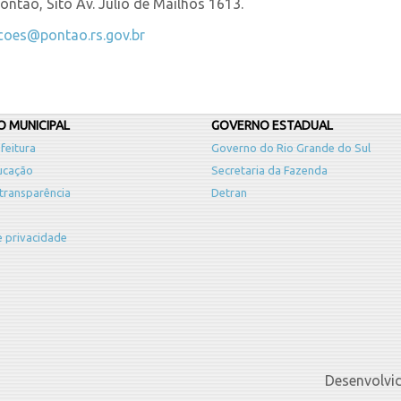
ntão, Sito Av. Julio de Mailhos 1613.
acoes@pontao.rs.gov.br
 MUNICIPAL
GOVERNO ESTADUAL
feitura
Governo do Rio Grande do Sul
ucação
Secretaria da Fazenda
 transparência
Detran
de privacidade
Desenvolvi