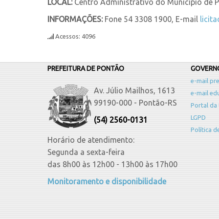
LOCAL:
Centro Administrativo do Município de Po
INFORMAÇÕES:
Fone 54 3308 1900, E-mail
licit
Acessos: 4096
PREFEITURA DE PONTÃO
GOVERNO
e-mail pre
Av. Júlio Mailhos, 1613
e-mail ed
99190-000 - Pontão-RS
Portal da
LGPD
(54) 2560-0131
Política 
Horário de atendimento:
Segunda a sexta-feira
das 8h00 às 12h00 - 13h00 às 17h00
Monitoramento e disponibilidade