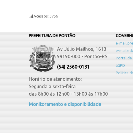
Acessos: 3756
PREFEITURA DE PONTÃO
GOVERNO
e-mail pre
Av. Júlio Mailhos, 1613
e-mail ed
99190-000 - Pontão-RS
Portal da
LGPD
(54) 2560-0131
Política 
Horário de atendimento:
Segunda a sexta-feira
das 8h00 às 12h00 - 13h00 às 17h00
Monitoramento e disponibilidade