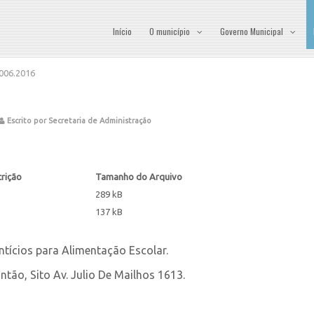
Início
O município
Governo Municipal
006.2016
Escrito por Secretaria de Administração
rição
Tamanho do Arquivo
289 kB
137 kB
tícios para Alimentação Escolar.
ntão, Sito Av. Julio De Mailhos 1613.