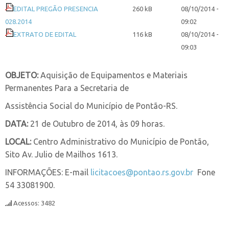
EDITAL PREGÃO PRESENCIA
260 kB
08/10/2014 -
028.2014
09:02
EXTRATO DE EDITAL
116 kB
08/10/2014 -
09:03
OBJETO:
Aquisição de Equipamentos e Materiais
Permanentes Para a Secretaria de
Assistência Social do Município de Pontão-RS.
DATA:
21 de Outubro de 2014, às 09 horas.
LOCAL:
Centro Administrativo do Município de Pontão,
Sito Av. Julio de Mailhos 1613.
INFORMAÇÕES: E-mail
licitacoes@pontao.rs.gov.br
Fone
54 33081900.
Acessos: 3482