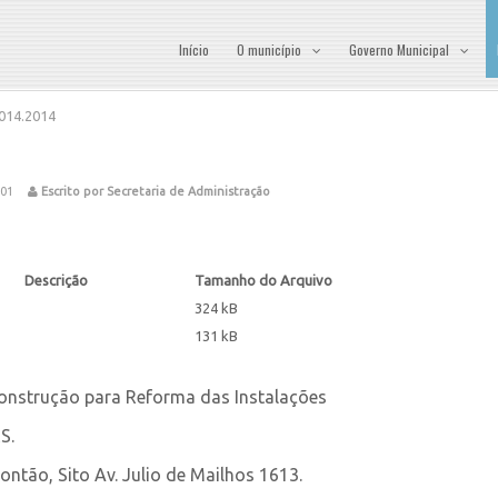
Início
O município
Governo Municipal
014.2014
001
Escrito por Secretaria de Administração
Descrição
Tamanho do Arquivo
324 kB
131 kB
Construção para Reforma das Instalações
S.
ontão, Sito Av. Julio de Mailhos 1613.