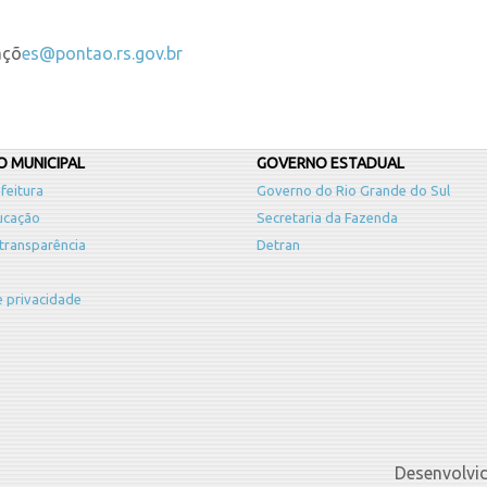
açõ
es@pontao.rs.gov.br
 MUNICIPAL
GOVERNO ESTADUAL
feitura
Governo do Rio Grande do Sul
ucação
Secretaria da Fazenda
 transparência
Detran
de privacidade
Desenvolvi