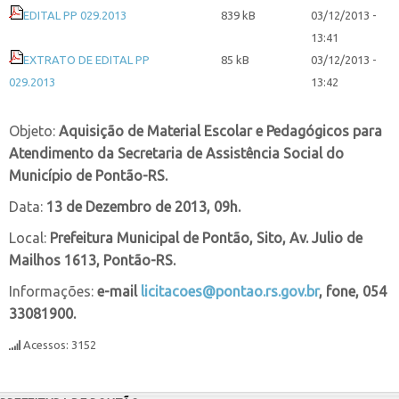
EDITAL PP 029.2013
839 kB
03/12/2013 -
13:41
EXTRATO DE EDITAL PP
85 kB
03/12/2013 -
029.2013
13:42
Objeto:
Aquisição de Material Escolar e Pedagógicos para
Atendimento da Secretaria de Assistência Social do
Município de Pontão-RS.
Data:
13 de Dezembro de 2013, 09h.
Local:
Prefeitura Municipal de Pontão, Sito, Av. Julio de
Mailhos 1613, Pontão-RS.
Informações:
e-mail
licitacoes@pontao.rs.gov.br
, fone, 054
33081900.
Acessos: 3152