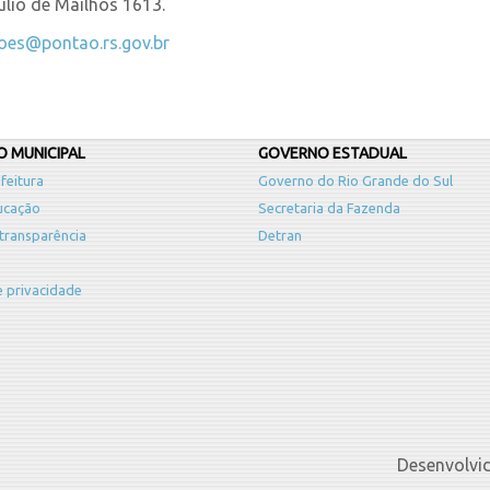
Julio de Mailhos 1613.
coes@pontao.rs.gov.br
 MUNICIPAL
GOVERNO ESTADUAL
feitura
Governo do Rio Grande do Sul
ucação
Secretaria da Fazenda
 transparência
Detran
de privacidade
Desenvolvi