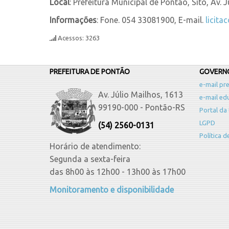
Local
: Prefeitura Municipal de Pontão, Sito, Av. 
Informações
: Fone. 054 33081900, E-mail.
licita
Acessos: 3263
PREFEITURA DE PONTÃO
GOVERNO
e-mail pre
Av. Júlio Mailhos, 1613
e-mail ed
99190-000 - Pontão-RS
Portal da
LGPD
(54) 2560-0131
Política 
Horário de atendimento:
Segunda a sexta-feira
das 8h00 às 12h00 - 13h00 às 17h00
Monitoramento e disponibilidade