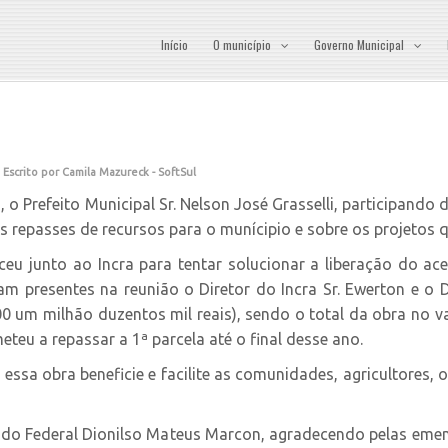
Início
O município
Governo Municipal
Escrito por Camila Mazureck - SoftSul
, o Prefeito Municipal Sr. Nelson José Grasselli, participand
os repasses de recursos para o munícipio e sobre os projetos
eu junto ao Incra para tentar solucionar a liberação do ac
ram presentes na reunião o Diretor do Incra Sr. Ewerton e o
00 um milhão duzentos mil reais), sendo o total da obra no va
teu a repassar a 1ª parcela até o final desse ano.
essa obra beneficie e facilite as comunidades, agricultores, 
ado Federal Dionilso Mateus Marcon, agradecendo pelas emen