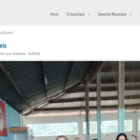
Início
O município
Governo Municipal
udáveis
eis
rito por Rafaela - SoftSul