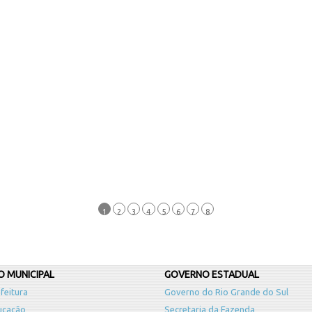
1
2
3
4
5
6
7
8
 MUNICIPAL
GOVERNO ESTADUAL
feitura
Governo do Rio Grande do Sul
ucação
Secretaria da Fazenda