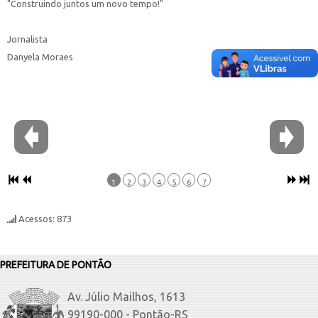
"Construindo juntos um novo tempo!"
Jornalista
Danyela Moraes
1
2
3
4
5
6
7
Acessos: 873
PREFEITURA DE PONTÃO
Av. Júlio Mailhos, 1613
99190-000 - Pontão-RS