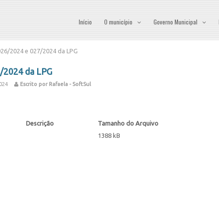
Início
O município
Governo Municipal
026/2024 e 027/2024 da LPG
7/2024 da LPG
024
Escrito por Rafaela - SoftSul
Descrição
Tamanho do Arquivo
1388 kB