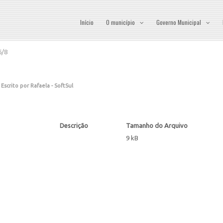
Início
O município
Governo Municipal
6/8
Escrito por Rafaela - SoftSul
Descrição
Tamanho do Arquivo
9 kB