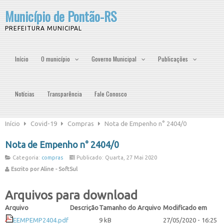
Município de Pontão-RS
PREFEITURA MUNICIPAL
Início
O município
Governo Municipal
Publicações
Notícias
Transparência
Fale Conosco
Início
Covid-19
Compras
Nota de Empenho n° 2404/0
Nota de Empenho n° 2404/0
Categoria:
compras
Publicado: Quarta, 27 Mai 2020
Escrito por Aline - SoftSul
Arquivos para download
Arquivo
Descrição
Tamanho do Arquivo
Modificado em
EEMPEMP2404.pdf
9 kB
27/05/2020 - 16:25