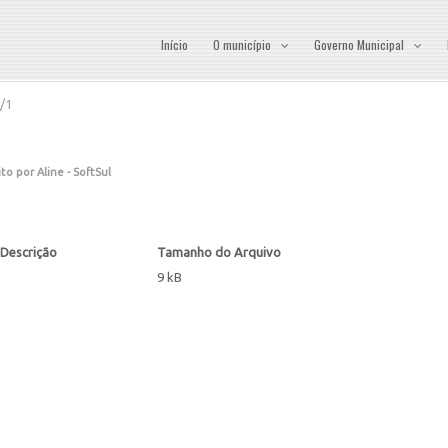
Início
O município
Governo Municipal
/1
ito por Aline - SoftSul
Descrição
Tamanho do Arquivo
9 kB