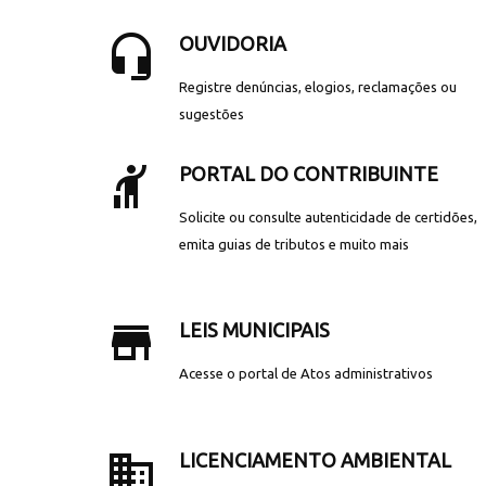
headset_mic
OUVIDORIA
Registre denúncias, elogios, reclamações ou
sugestões
hail
PORTAL DO CONTRIBUINTE
Solicite ou consulte autenticidade de certidões,
emita guias de tributos e muito mais
store_mall_directory
LEIS MUNICIPAIS
Acesse o portal de Atos administrativos
business
LICENCIAMENTO AMBIENTAL