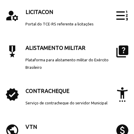
manage_accounts
format_list_numbered_rtl
LICITACON
Portal do TCE-RS referente a licitações
military_tech
quiz
ALISTAMENTO MILITAR
Plataforma para alistamento militar do Exército
Brasileiro
verified
settings_accessibility
CONTRACHEQUE
Serviço de contracheque do servidor Municipal
public
paid
VTN