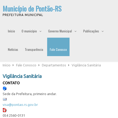
Município de Pontão-RS
PREFEITURA MUNICIPAL
Início
O município
Governo Municipal
Publicações
Notícias
Transparência
Fale Conosco
Início
Fale Conosco
Departamentos
Vigilância Sanitária
Vigilância Sanitária
CONTATO
Sede da Prefeitura, primeiro andar.
visa@pontao.rs.gov.br
054 2560-0131